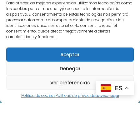
C/Primera 8, Castillejo de Salvatierra
Para ofrecer las mejores experiencias, utilizamos tecnologías como
las cookies para almacenar y/o acceder a la información del
alfpen5@gmail.com
dispositivo. El consentimiento de estas tecnologías nos permitirá
procesar datos como el comportamiento de navegación o las
identificaciones únicas en este sitio. No consentir o retirar el
consentimiento, puede afectar negativamente a ciertas
Paginas legales
características y funciones.
Políticas de privacidad
Aceptar
Políticas de reembolso
Políticas de cookies
Denegar
Aviso Legal
Ver preferencias
ES
Política de cookies
Políticas de privacidad
Aviso Legal
Paginas
Inicio
Sobre Nosotros
Tienda