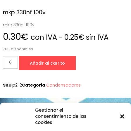
mkp 330nf 100v
mkp 330nf 100v
0.30
€
con IVA -
0.25
€
sin IVA
700 disponibles
Añadir al carrito
SKU
p2-2
Categoria
Condensadores
Gestionar el
Datos de contacto
consentimiento de las
cookies
+34 657 645 297