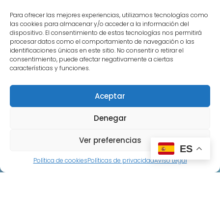
Para ofrecer las mejores experiencias, utilizamos tecnologías como
las cookies para almacenar y/o acceder a la información del
dispositivo. El consentimiento de estas tecnologías nos permitirá
procesar datos como el comportamiento de navegación o las
identificaciones únicas en este sitio. No consentir o retirar el
consentimiento, puede afectar negativamente a ciertas
características y funciones.
Aceptar
Denegar
Ver preferencias
ES
Datos de contacto
Política de cookies
Políticas de privacidad
Aviso Legal
+34 657 645 297
C/Primera 8, Castillejo de Salvatierra
alfpen5@gmail.com