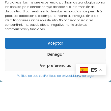
C/Primera 8, Castillejo de Salvatierra
Para ofrecer las mejores experiencias, utilizamos tecnologías como
las cookies para almacenar y/o acceder a la información del
alfpen5@gmail.com
dispositivo. El consentimiento de estas tecnologías nos permitirá
procesar datos como el comportamiento de navegación o las
identificaciones únicas en este sitio. No consentir o retirar el
consentimiento, puede afectar negativamente a ciertas
Paginas legales
características y funciones.
Políticas de privacidad
Aceptar
Políticas de reembolso
Políticas de cookies
Denegar
Aviso Legal
Ver preferencias
ES
Política de cookies
Políticas de privacidad
Aviso Legal
Paginas
Inicio
Sobre Nosotros
Tienda