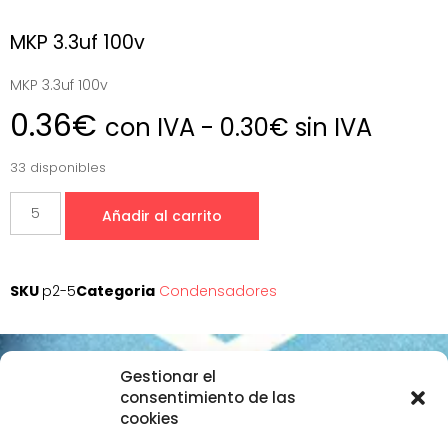
MKP 3.3uf 100v
MKP 3.3uf 100v
0.36
€
con IVA -
0.30
€
sin IVA
33 disponibles
Añadir al carrito
SKU
p2-5
Categoria
Condensadores
Gestionar el
Datos de contacto
consentimiento de las
cookies
+34 657 645 297