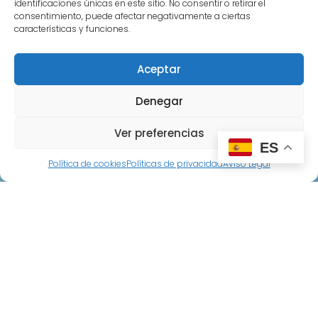
identificaciones únicas en este sitio. No consentir o retirar el
alfpen5@gmail.com
consentimiento, puede afectar negativamente a ciertas
características y funciones.
Paginas legales
Aceptar
Políticas de privacidad
Políticas de reembolso
Denegar
Políticas de cookies
Ver preferencias
Aviso Legal
ES
Política de cookies
Políticas de privacidad
Aviso Legal
Paginas
Inicio
Sobre Nosotros
Tienda
Contacto