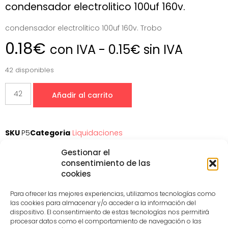
condensador electrolitico 100uf 160v.
condensador electrolitico 100uf 160v. Trobo
0.18
€
con IVA -
0.15
€
sin IVA
42 disponibles
Añadir al carrito
SKU
P5
Categoria
Liquidaciones
Gestionar el
consentimiento de las
cookies
Datos de contacto
Para ofrecer las mejores experiencias, utilizamos tecnologías como
+34 657 645 297
las cookies para almacenar y/o acceder a la información del
dispositivo. El consentimiento de estas tecnologías nos permitirá
C/Primera 8, Castillejo de Salvatierra
procesar datos como el comportamiento de navegación o las