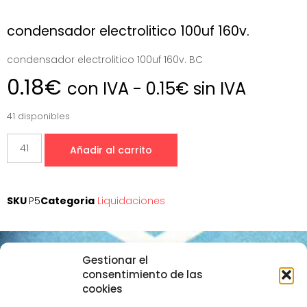
condensador electrolitico 100uf 160v.
condensador electrolitico 100uf 160v. BC
0.18
€
con IVA -
0.15
€
sin IVA
41 disponibles
Añadir al carrito
SKU
P5
Categoria
Liquidaciones
Gestionar el
Datos de contacto
consentimiento de las
cookies
+34 657 645 297