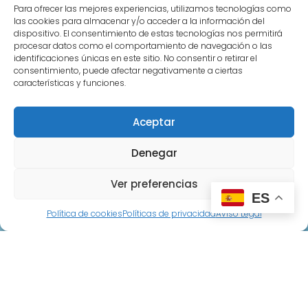
C/Primera 8, Castillejo de Salvatierra
Para ofrecer las mejores experiencias, utilizamos tecnologías como
las cookies para almacenar y/o acceder a la información del
alfpen5@gmail.com
dispositivo. El consentimiento de estas tecnologías nos permitirá
procesar datos como el comportamiento de navegación o las
identificaciones únicas en este sitio. No consentir o retirar el
consentimiento, puede afectar negativamente a ciertas
Paginas legales
características y funciones.
Políticas de privacidad
Aceptar
Políticas de reembolso
Denegar
Políticas de cookies
Aviso Legal
Ver preferencias
ES
Política de cookies
Políticas de privacidad
Aviso Legal
Paginas
Inicio
Sobre Nosotros
Tienda