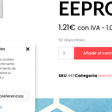
EEPR
1.21
€
con IVA -
1.
50 disponibles
ies
Añadir al carr
as cookies
entimiento
amiento de
tirar el
SKU
44T
Categoria
Memor
s y
preferencias
al