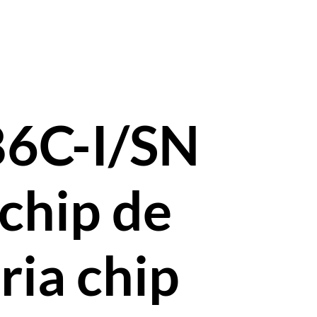
6C-I/SN
chip de
ia chip