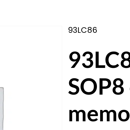
93LC86
93LC8
SOP8 
memor