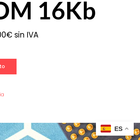
OM 16Kb
00
€
sin IVA
ito
ia
ES